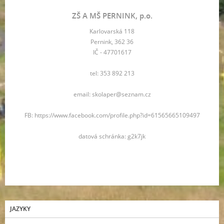
ZŠ A MŠ PERNINK, p.o.
Karlovarská 118
Pernink, 362 36
IČ - 47701617
tel: 353 892 213
email: skolaper@seznam.cz
FB: https://www.facebook.com/profile.php?id=61565665109497
datová schránka: g2k7jk
JAZYKY