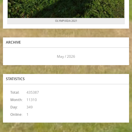
OLYMPIÁDA 2021
ARCHIVE
<<
May / 2026
>>
STATISTICS
Total:
435387
Month:
11310
Day:
349
Online:
1