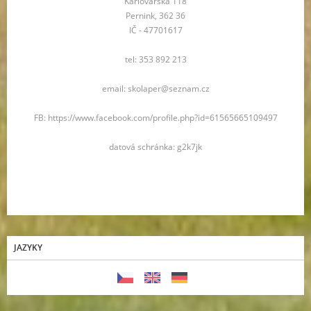
Karlovarská 118
Pernink, 362 36
IČ - 47701617
tel: 353 892 213
email: skolaper@seznam.cz
FB: https://www.facebook.com/profile.php?id=61565665109497
datová schránka: g2k7jk
JAZYKY