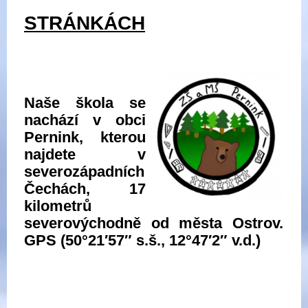
STRÁNKÁCH
Naše škola se
nachází v obci
Pernink, kterou
najdete v
severozápadních
Čechách, 17
kilometrů
severovýchodně od města Ostrov.
GPS (50°21′57″ s.š., 12°47′2″ v.d.)