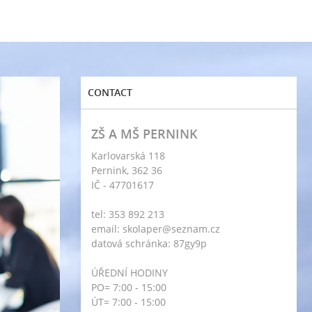
CONTACT
ZŠ A MŠ PERNINK
Karlovarská 118
Pernink, 362 36
IČ - 47701617
tel: 353 892 213
email: skolaper@seznam.cz
datová schránka: 87gy9p
ÚŘEDNÍ HODINY
PO= 7:00 - 15:00
ÚT= 7:00 - 15:00