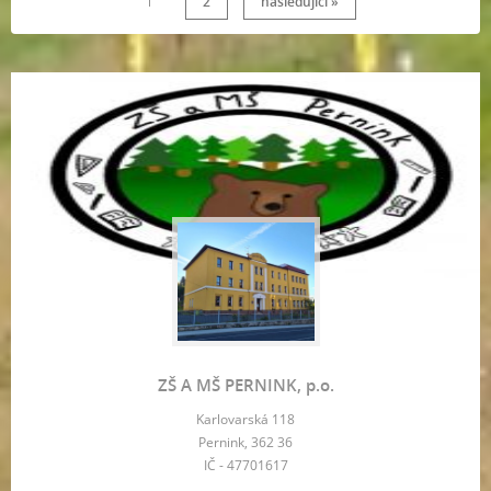
1
2
následující »
ZŠ A MŠ PERNINK, p.o.
Karlovarská 118
Pernink, 362 36
IČ - 47701617