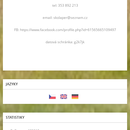
tel: 353 892 213
email: skolaper@seznam.cz
FB: https://www.facebook.com/profile.php?id=61565665109497
datová schránka: g2k7jk
JAZYKY
STATISTIKY