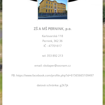
ZŠ A MŠ PERNINK, p.o.
Karlovarská 118
Pernink, 362 36
IČ - 47701617
tel: 353 892 213
email: skolaper@seznam.cz
FB: https://www.facebook.com/profile.php?id=61565665109497
datová schránka: g2k7jk