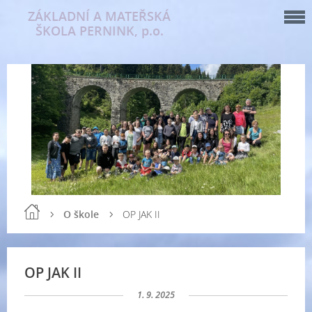
ZÁKLADNÍ A MATEŘSKÁ
ŠKOLA PERNINK, p.o.
O škole
OP JAK II
OP JAK II
1. 9. 2025