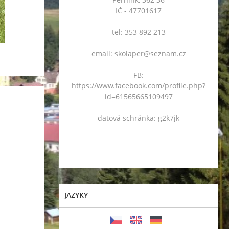
IČ - 47701617
tel: 353 892 213
email: skolaper@seznam.cz
FB:
https://www.facebook.com/profile.php?
id=61565665109497
datová schránka: g2k7jk
JAZYKY