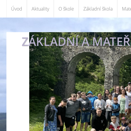
Úvod
Aktuality
O škole
Základní škola
Mate
ZÁKLADNÍ A MATEŘS