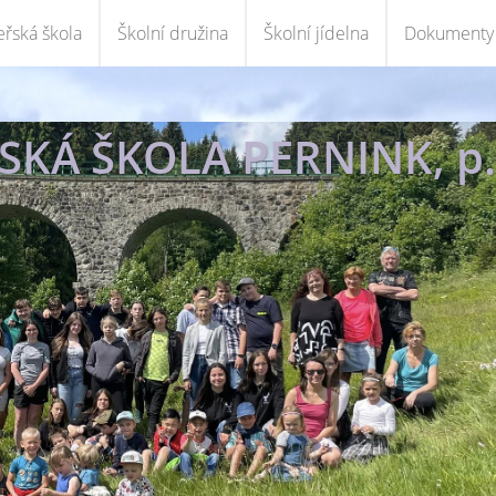
řská škola
Školní družina
Školní jídelna
Dokumenty
KÁ ŠKOLA PERNINK, p.