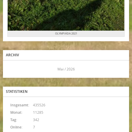
OLYMPIÁDA 2021
ARCHIV
<<
Mai / 2026
>>
STATISTIKEN
Insgesamt:
435526
Monat:
11285
Tag:
342
Online:
7