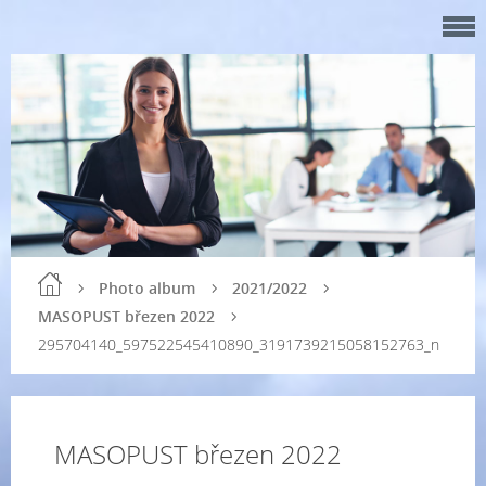
Photo album
2021/2022
MASOPUST březen 2022
295704140_597522545410890_3191739215058152763_n
MASOPUST březen 2022