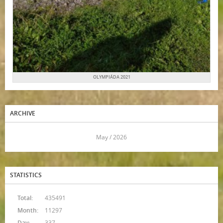
OLYMPIÁDA 2021
ARCHIVE
<<
May / 2026
>>
STATISTICS
Total:
435491
Month:
11297
Day:
337