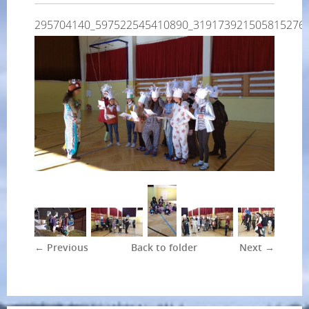
295704140_597522545410890_319173921505815276
← Previous
Back to folder
Next →