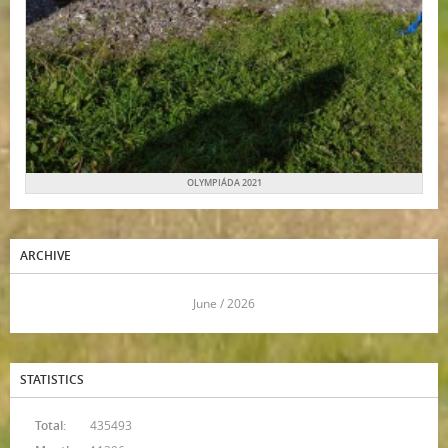
OLYMPIÁDA 2021
ARCHIVE
<<
June / 2026
>>
STATISTICS
Total:
435493