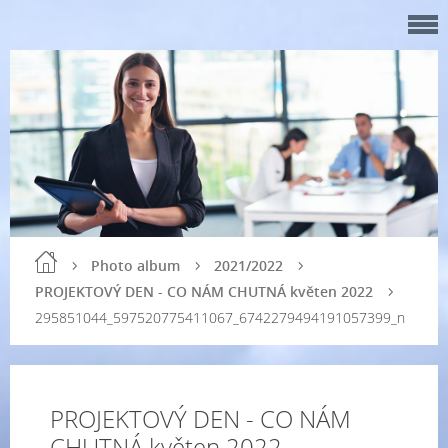
Photo album
2021/2022
PROJEKTOVÝ DEN - CO NÁM CHUTNÁ květen 2022
295851044_597520775411067_6742279494191057399_n
PROJEKTOVÝ DEN - CO NÁM
CHUTNÁ květen 2022