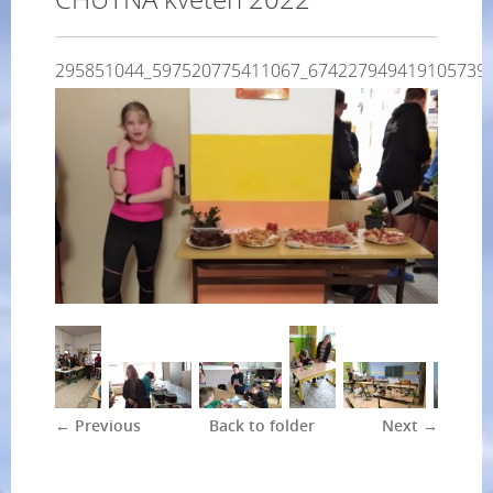
295851044_597520775411067_674227949419105739
← Previous
Back to folder
Next →