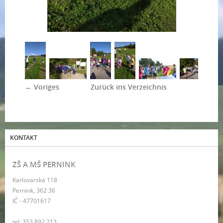
← Voriges
Zurück ins Verzeichnis
KONTAKT
ZŠ A MŠ PERNINK
Karlovarská 118
Pernink, 362 36
IČ - 47701617
tel: 353 892 213