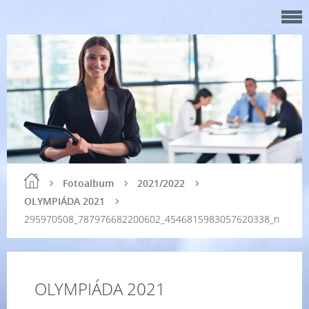
Fotoalbum
2021/2022
OLYMPIÁDA 2021
295970508_787976682200602_4546815983057620338_n
OLYMPIÁDA 2021