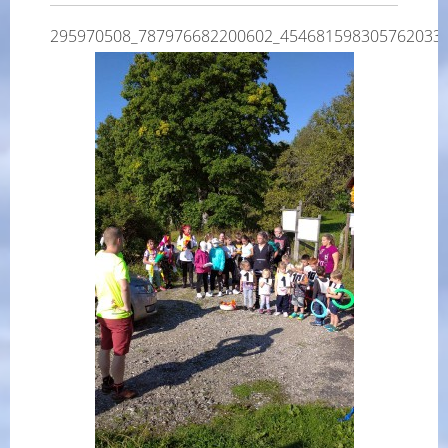
295970508_787976682200602_454681598305762033