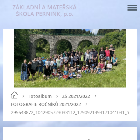
ZÁKLADNÍ A MATEŘSKÁ
ŠKOLA PERNINK, p.o.
Fotoalbum
ZŠ 2021/2022
FOTOGRAFIE ROČNÍKŮ 2021/2022
295643872_1042905723033112_1790921493171041031_n