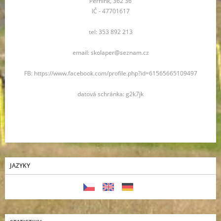
Pernink, 362 36
IČ - 47701617
tel: 353 892 213
email: skolaper@seznam.cz
FB: https://www.facebook.com/profile.php?id=61565665109497
datová schránka: g2k7jk
JAZYKY