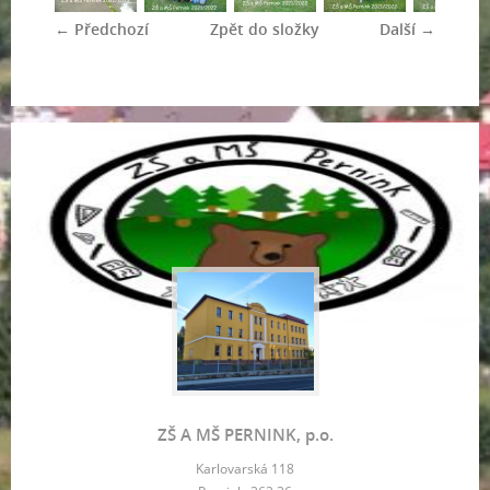
← Předchozí
Zpět do složky
Další →
ZŠ A MŠ PERNINK, p.o.
Karlovarská 118