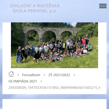
ZÁKLADNÍ A MATEŘSKÁ
ŠKOLA PERNINK, p.o.
Fotoalbum
ZŠ 2021/2022
OLYMPIÁDA 2021
295558509_1047553556151850_3889994865601605215_n