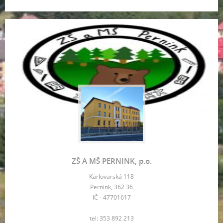
ZŠ A MŠ PERNINK, p.o.
Karlovarská 118
Pernink, 362 36
IČ - 47701617
tel: 353 892 213