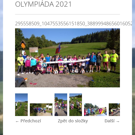
OLYMPIÁDA 2021
295558509_1047553556151850_38899948656016052
← Předchozí
Zpět do složky
Další →