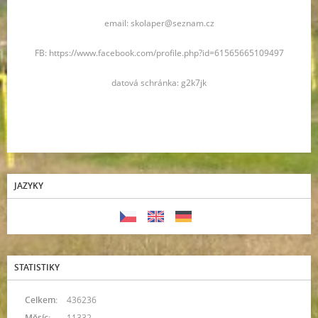
email: skolaper@seznam.cz
FB: https://www.facebook.com/profile.php?id=61565665109497
datová schránka: g2k7jk
JAZYKY
STATISTIKY
Celkem:
436236
Měsíc:
11332