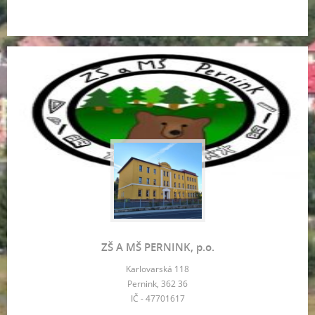
ZŠ A MŠ PERNINK, p.o.
Karlovarská 118
Pernink, 362 36
IČ - 47701617