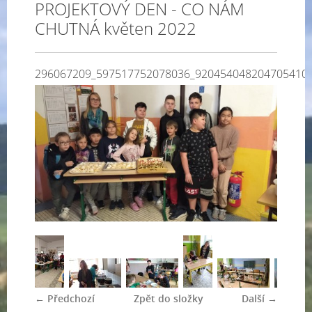
PROJEKTOVÝ DEN - CO NÁM
CHUTNÁ květen 2022
296067209_597517752078036_920454048204705410
← Předchozí
Zpět do složky
Další →