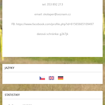
tel: 353 892 213
email: skolaper@seznam.cz
FB: https://www.facebook.com/profile.php?id=61565665109497
datová schránka: g2k7jk
JAZYKY
STATISTIKY