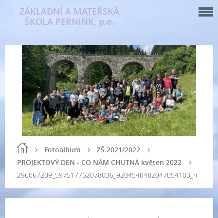
ZÁKLADNÍ A MATEŘSKÁ
ŠKOLA PERNINK, p.o.
Fotoalbum
ZŠ 2021/2022
PROJEKTOVÝ DEN - CO NÁM CHUTNÁ květen 2022
296067209_597517752078036_9204540482047054103_n