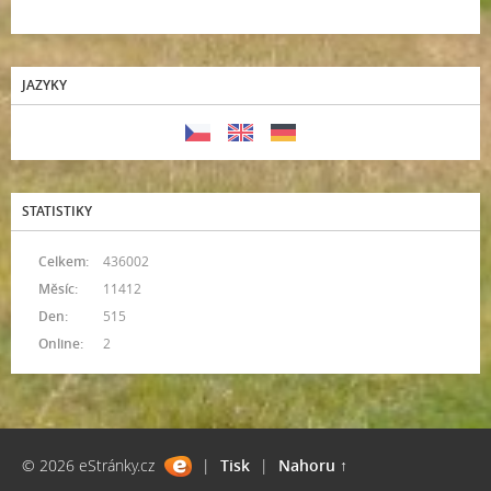
JAZYKY
STATISTIKY
Celkem:
436002
Měsíc:
11412
Den:
515
Online:
2
© 2026 eStránky.cz
|
Tisk
|
Nahoru ↑