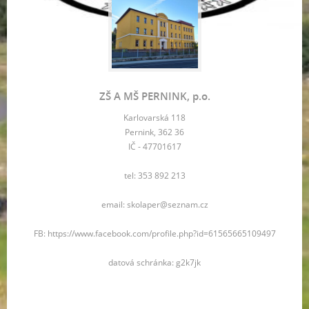
ZŠ A MŠ PERNINK, p.o.
Karlovarská 118
Pernink, 362 36
IČ - 47701617
tel: 353 892 213
email: skolaper@seznam.cz
FB: https://www.facebook.com/profile.php?id=61565665109497
datová schránka: g2k7jk