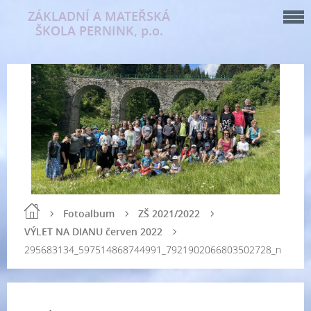
ZÁKLADNÍ A MATEŘSKÁ
ŠKOLA PERNINK, p.o.
Fotoalbum
ZŠ 2021/2022
VÝLET NA DIANU červen 2022
295683134_597514868744991_7921902066803502728_n