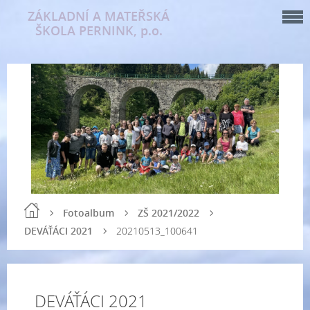
ZÁKLADNÍ A MATEŘSKÁ
ŠKOLA PERNINK, p.o.
Fotoalbum
ZŠ 2021/2022
DEVÁŤÁCI 2021
20210513_100641
DEVÁŤÁCI 2021