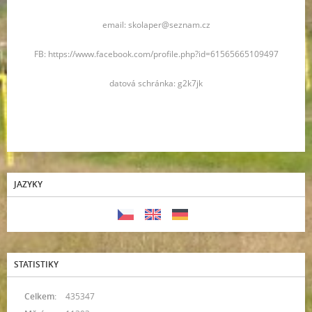
email: skolaper@seznam.cz
FB: https://www.facebook.com/profile.php?id=61565665109497
datová schránka: g2k7jk
JAZYKY
STATISTIKY
Celkem:
435347