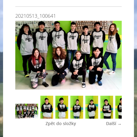
20210513_100641
Zpět do složky
Další →