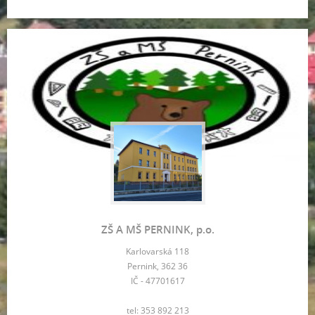
ZŠ A MŠ PERNINK, p.o.
Karlovarská 118
Pernink, 362 36
IČ - 47701617
tel: 353 892 213