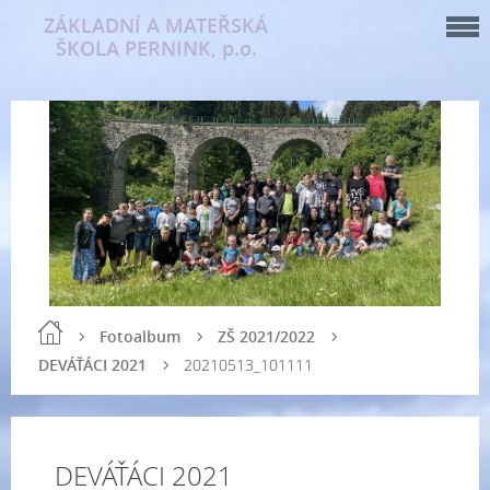
ZÁKLADNÍ A MATEŘSKÁ
ŠKOLA PERNINK, p.o.
Fotoalbum
ZŠ 2021/2022
DEVÁŤÁCI 2021
20210513_101111
DEVÁŤÁCI 2021