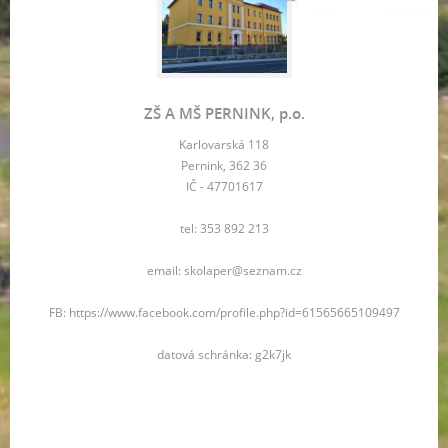
ZŠ A MŠ PERNINK, p.o.
Karlovarská 118
Pernink, 362 36
IČ - 47701617
tel: 353 892 213
email: skolaper@seznam.cz
FB: https://www.facebook.com/profile.php?id=61565665109497
datová schránka: g2k7jk