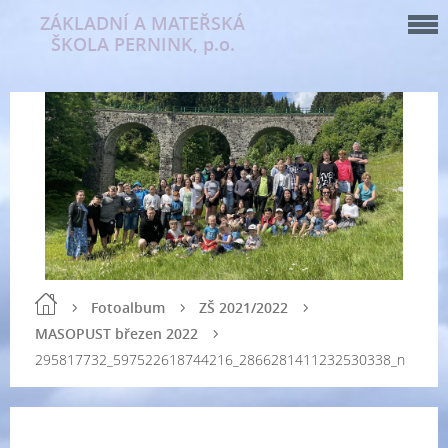
ZÁKLADNÍ A MATEŘSKÁ
ŠKOLA PERNINK, p.o.
Fotoalbum
ZŠ 2021/2022
MASOPUST březen 2022
295817732_597522618744216_2866281411232530338_n