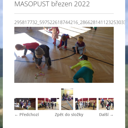
MASOPUST březen 2022
295817732_597522618744216_286628141123253033
← Předchozí
Zpět do složky
Další →