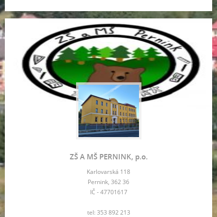
ZŠ A MŠ PERNINK, p.o.
Karlovarská 118
Pernink, 362 36
IČ - 47701617
tel: 353 892 213