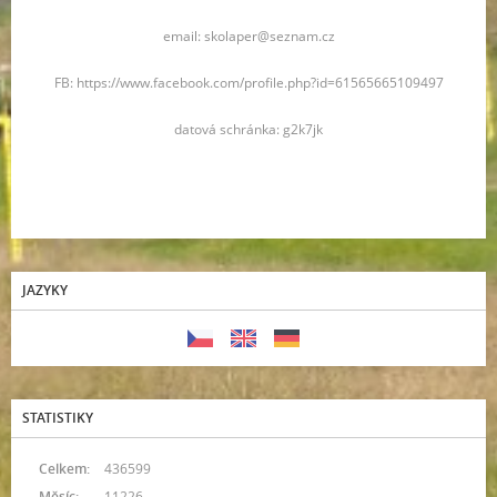
email: skolaper@seznam.cz
FB: https://www.facebook.com/profile.php?id=61565665109497
datová schránka: g2k7jk
JAZYKY
STATISTIKY
Celkem:
436599
Měsíc:
11226