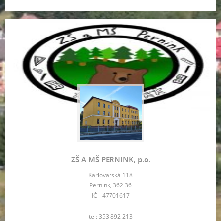
ZŠ A MŠ PERNINK, p.o.
Karlovarská 118
Pernink, 362 36
IČ - 47701617
tel: 353 892 213