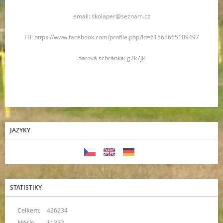
email: skolaper@seznam.cz
FB: https://www.facebook.com/profile.php?id=61565665109497
datová schránka: g2k7jk
JAZYKY
STATISTIKY
Celkem:
436234
Měsíc:
11333