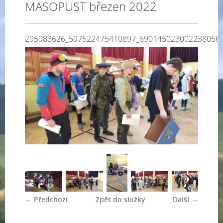
MASOPUST březen 2022
295983626_597522475410897_690145023002238056
← Předchozí
Zpět do složky
Další →