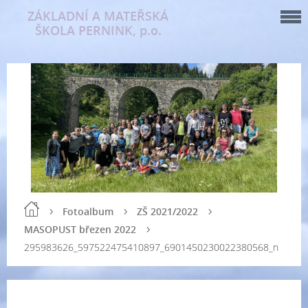
ZÁKLADNÍ A MATEŘSKÁ
ŠKOLA PERNINK, p.o.
Fotoalbum
ZŠ 2021/2022
MASOPUST březen 2022
295983626_597522475410897_6901450230022380568_n