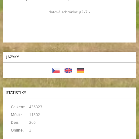
datová schránka: g2k7jk
JAZYKY
STATISTIKY
Celkem:
436323
Měsíc:
11302
Den:
266
Online:
3