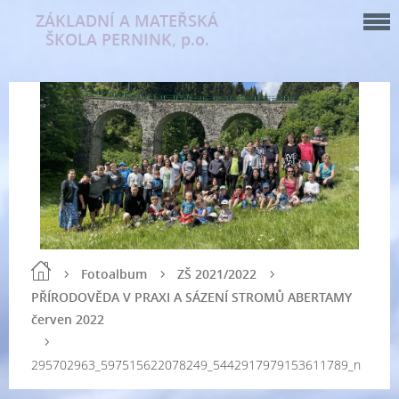
ZÁKLADNÍ A MATEŘSKÁ
ŠKOLA PERNINK, p.o.
Fotoalbum
ZŠ 2021/2022
PŘÍRODOVĚDA V PRAXI A SÁZENÍ STROMŮ ABERTAMY
červen 2022
295702963_597515622078249_5442917979153611789_n