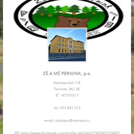
ZŠ A MŠ PERNINK, p.o.
Karlovarská 118
Pernink, 362 36
IČ - 47701617
tel: 353 892 213
email: skolaper@seznam.cz
FB: https://www.facebook.com/profile.php?id=61565665109497