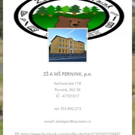
ZŠ A MŠ PERNINK, p.o.
Karlovarská 118
Pernink, 362 36
IČ - 47701617
tel: 353 892 213
email: skolaper@seznam.cz
FB: https://www.facebook.com/profile.php?id=61565665109497