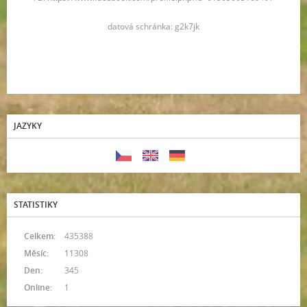
datová schránka: g2k7jk
JAZYKY
STATISTIKY
Celkem:
435388
Měsíc:
11308
Den:
345
Online:
1