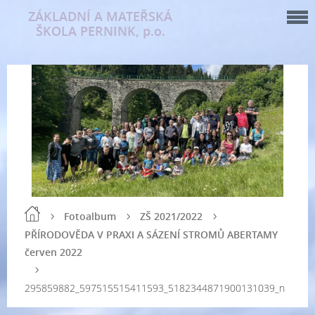
ZÁKLADNÍ A MATEŘSKÁ
ŠKOLA PERNINK, p.o.
Fotoalbum
ZŠ 2021/2022
PŘÍRODOVĚDA V PRAXI A SÁZENÍ STROMŮ ABERTAMY
červen 2022
295859882_597515515411593_5182344871900131039_n