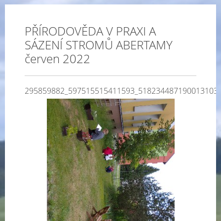
PŘÍRODOVĚDA V PRAXI A
SÁZENÍ STROMŮ ABERTAMY
červen 2022
295859882_597515515411593_518234487190013103