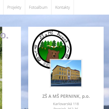
Projekty
Fotoalbum
Kontakty
o.
ZŠ A MŠ PERNINK, p.o.
Karlovarská 118
Pernink, 362 36