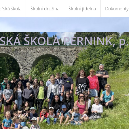
řská škola
Školní družina
Školní jídelna
Dokumenty
KÁ ŠKOLA PERNINK, p.