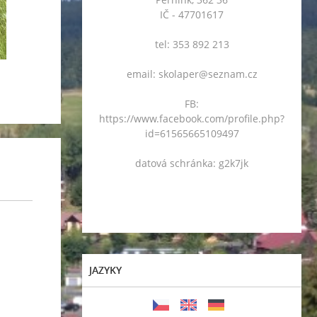
IČ - 47701617
tel: 353 892 213
email: skolaper@seznam.cz
FB:
https://www.facebook.com/profile.php?
id=61565665109497
datová schránka: g2k7jk
JAZYKY