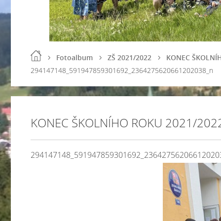
Fotoalbum
ZŠ 2021/2022
KONEC ŠKOLNÍH
294147148_591947859301692_2364275620661202038_n
KONEC ŠKOLNÍHO ROKU 2021/202
294147148_591947859301692_23642756206612020