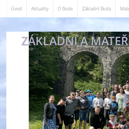
Úvod
Aktuality
O škole
Základní škola
Mate
ZÁKLADNÍ A MATEŘS