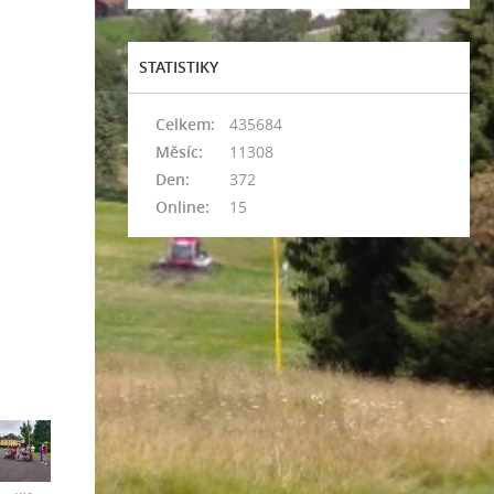
STATISTIKY
Celkem:
435684
Měsíc:
11308
Den:
372
Online:
15