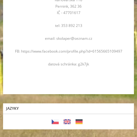
Pernink, 362 36
IČ - 47701617
tel: 353 892 213
email: skolaper@seznam.cz
FB: https://www.facebook.com/profile.php?id=61565665109497
datová schránka: g2k7jk
JAZYKY