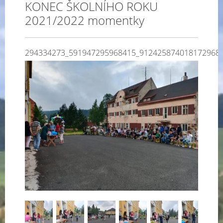
KONEC ŠKOLNÍHO ROKU
2021/2022 momentky
294334273_591947295968415_912425874018172968