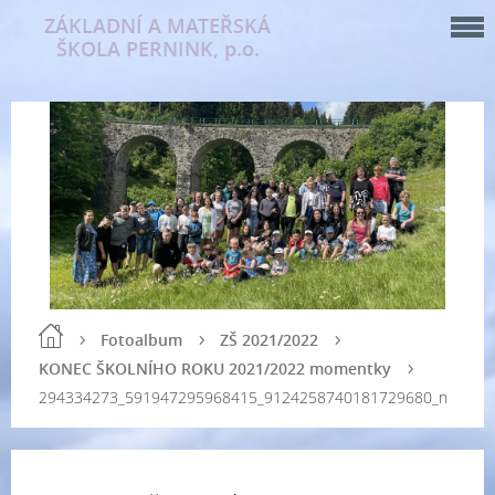
ZÁKLADNÍ A MATEŘSKÁ
ŠKOLA PERNINK, p.o.
Fotoalbum
ZŠ 2021/2022
KONEC ŠKOLNÍHO ROKU 2021/2022 momentky
294334273_591947295968415_9124258740181729680_n