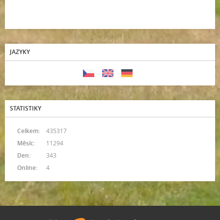
JAZYKY
STATISTIKY
Celkem:
435317
Měsíc:
11294
Den:
343
Online:
4