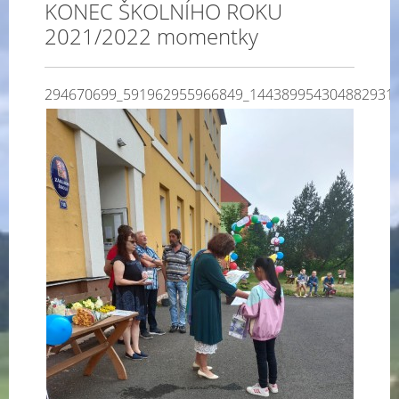
KONEC ŠKOLNÍHO ROKU
2021/2022 momentky
294670699_591962955966849_144389954304882931