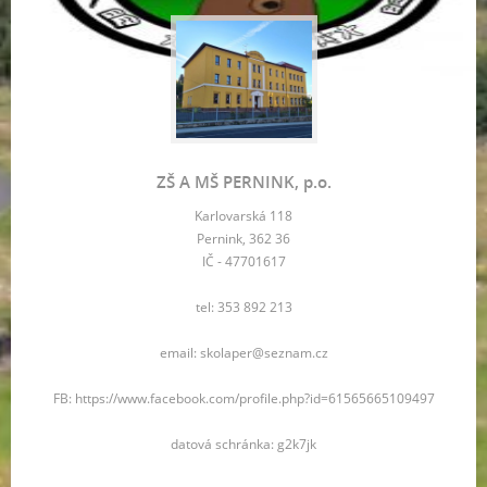
ZŠ A MŠ PERNINK, p.o.
Karlovarská 118
Pernink, 362 36
IČ - 47701617
tel: 353 892 213
email: skolaper@seznam.cz
FB: https://www.facebook.com/profile.php?id=61565665109497
datová schránka: g2k7jk