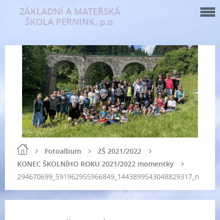
ZÁKLADNÍ A MATEŘSKÁ
ŠKOLA PERNINK, p.o.
Fotoalbum
ZŠ 2021/2022
KONEC ŠKOLNÍHO ROKU 2021/2022 momentky
294670699_591962955966849_1443899543048829317_n